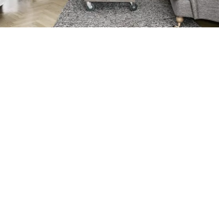
Petite Surface
Piscine
Question De Style
Renovation
Revue De Week End
Tiny House