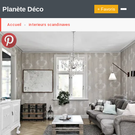
Planète Déco
+ Favoris
Accueil
interieurs scandinaves
›
🔍︎ Rechercher
🛍︎ Shop Planète Déco
ℹ︎ À propos
Appartement Design
Cabanes
Decoration Noël
Design Suédois En Quelques Photos
Idées Déco En 10 Photos
La Semaine Décoration Et Design
Maison En Ville
Méli-Mélo Suédois
Publi Reportage
Tendance
Interieurs Scandinaves
La Décoration Selon Votre Signe Astrologique
Les Trouvailles Déco Du Jour
Loft
Maison Appartement Écologique
Maison Container/container House
Maison D'hôtes
Maison Et Appartement Vintage
On Décode La Déco