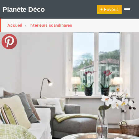
Planète Déco
+ Favoris
Accueil
interieurs scandinaves
›
🔍︎ Rechercher
🛍︎ Shop Planète Déco
ℹ︎ À propos
Appartement Design
Cabanes
Decoration Noël
Design Suédois En Quelques Photos
Idées Déco En 10 Photos
La Semaine Décoration Et Design
Maison En Ville
Méli-Mélo Suédois
Publi Reportage
Tendance
Interieurs Scandinaves
La Décoration Selon Votre Signe Astrologique
Les Trouvailles Déco Du Jour
Loft
Maison Appartement Écologique
Maison Container/container House
Maison D'hôtes
Maison Et Appartement Vintage
On Décode La Déco