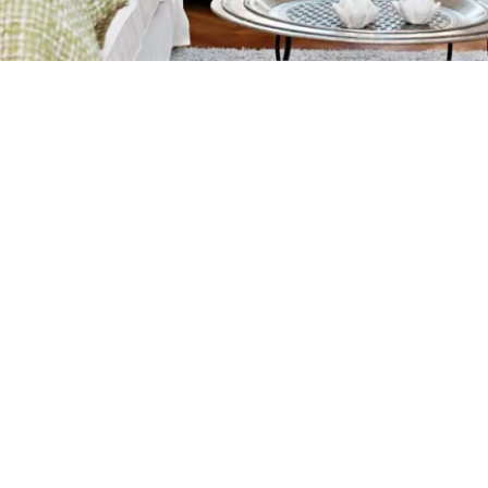
Petite Surface
Piscine
Question De Style
Renovation
Revue De Week End
Tiny House