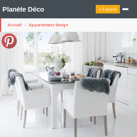
Planète Déco
+ Favoris
Accueil
Appartement design
›
🔍︎ Rechercher
🛍︎ Shop Planète Déco
ℹ︎ À propos
Appartement Design
Cabanes
Decoration Noël
Design Suédois En Quelques Photos
Idées Déco En 10 Photos
La Semaine Décoration Et Design
Maison En Ville
Méli-Mélo Suédois
Publi Reportage
Tendance
Interieurs Scandinaves
La Décoration Selon Votre Signe Astrologique
Les Trouvailles Déco Du Jour
Loft
Maison Appartement Écologique
Maison Container/container House
Maison D'hôtes
Maison Et Appartement Vintage
On Décode La Déco