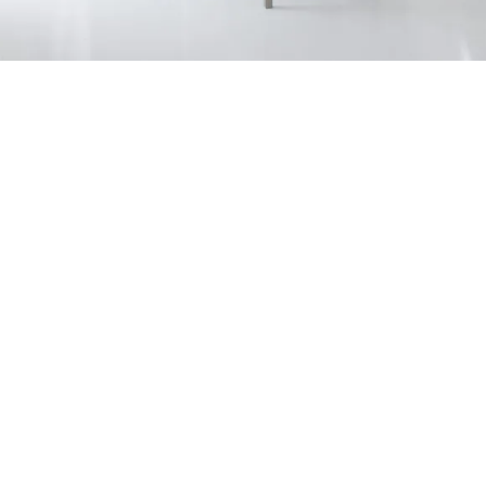
Petite Surface
Piscine
Question De Style
Renovation
Revue De Week End
Tiny House