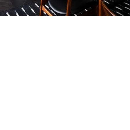
Petite Surface
Piscine
Question De Style
Renovation
Revue De Week End
Tiny House