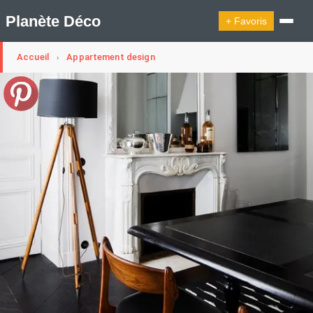
Planète Déco
+ Favoris
Accueil
Appartement design
›
🔍︎ Rechercher
🛍︎ Shop Planète Déco
ℹ︎ À propos
Appartement Design
Cabanes
Decoration Noël
Design Suédois En Quelques Photos
Idées Déco En 10 Photos
La Semaine Décoration Et Design
Maison En Ville
Méli-Mélo Suédois
Publi Reportage
Tendance
Interieurs Scandinaves
La Décoration Selon Votre Signe Astrologique
Les Trouvailles Déco Du Jour
Loft
Maison Appartement Écologique
Maison Container/container House
Maison D'hôtes
Maison Et Appartement Vintage
On Décode La Déco