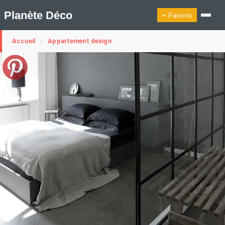
Planète Déco
+ Favoris
Accueil
Appartement design
›
🔍︎ Rechercher
🛍︎ Shop Planète Déco
ℹ︎ À propos
Appartement Design
Cabanes
Decoration Noël
Design Suédois En Quelques Photos
Idées Déco En 10 Photos
La Semaine Décoration Et Design
Maison En Ville
Méli-Mélo Suédois
Publi Reportage
Tendance
Interieurs Scandinaves
La Décoration Selon Votre Signe Astrologique
Les Trouvailles Déco Du Jour
Loft
Maison Appartement Écologique
Maison Container/container House
Maison D'hôtes
Maison Et Appartement Vintage
On Décode La Déco