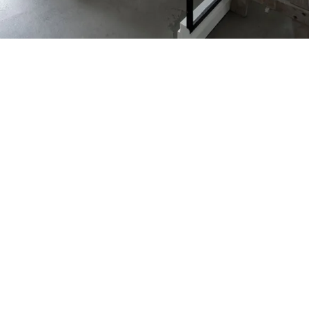
Petite Surface
Piscine
Question De Style
Renovation
Revue De Week End
Tiny House