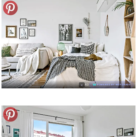
×
AD
POWERED BY WEFORADS