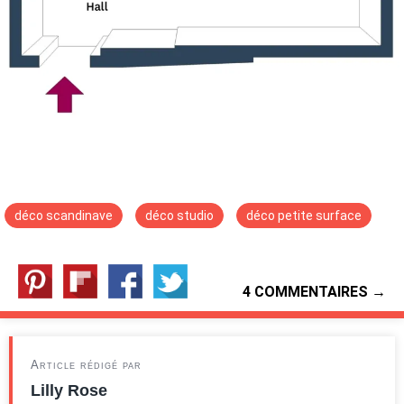
déco scandinave
déco studio
déco petite surface
4 COMMENTAIRES →
Article rédigé par
Lilly Rose