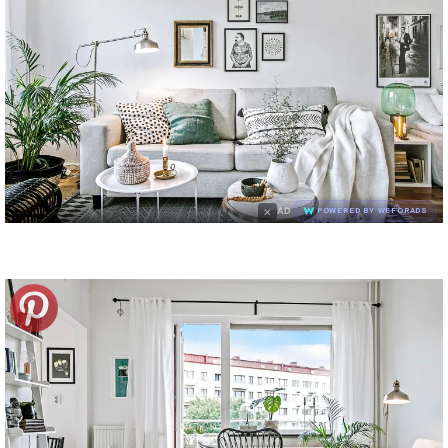
×
AD
POWERED BY WEFORADS