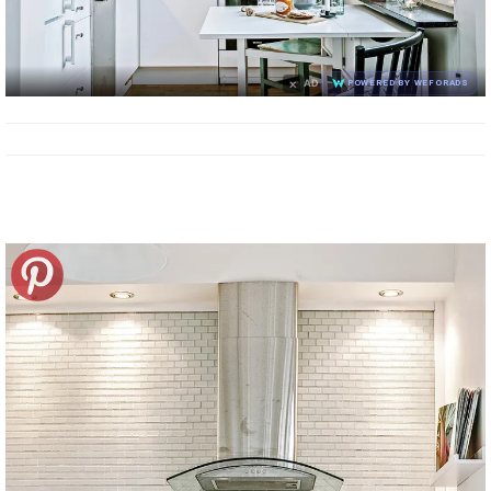
×
AD
POWERED BY WEFORADS