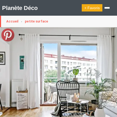
Planète Déco
+ Favoris
Accueil
petite surface
›
🔍︎ Rechercher
🛍︎ Shop Planète Déco
ℹ︎ À propos
Appartement Design
Cabanes
Decoration Noël
Design Suédois En Quelques Photos
Idées Déco En 10 Photos
La Semaine Décoration Et Design
Maison En Ville
Méli-Mélo Suédois
Publi Reportage
Tendance
Interieurs Scandinaves
La Décoration Selon Votre Signe Astrologique
Les Trouvailles Déco Du Jour
Loft
Maison Appartement Écologique
Maison Container/container House
Maison D'hôtes
Maison Et Appartement Vintage
On Décode La Déco