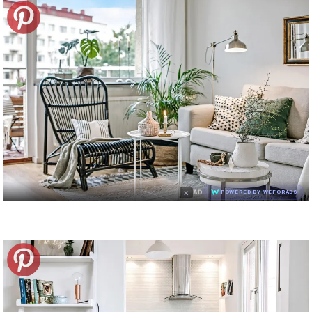
×
AD
POWERED BY WEFORADS