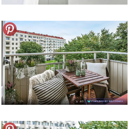
×
AD
POWERED BY WEFORADS