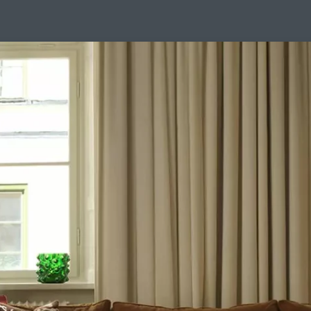
Design Suédois En Quelques Photos
Idées Déco En 10 Photos
La Se
nterieurs Scandinaves
La Décoration Selon Votre Signe Astrologique
L
tainer House
Maison D'hôtes
Maison Et Appartement Vintage
On 
d
Tiny House