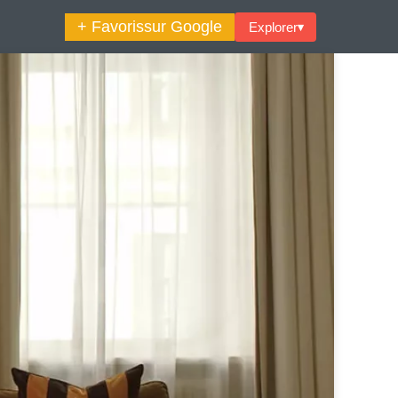
+ Favoris
sur Google
Explorer
▾
🔍︎ Rechercher
maine Décoration Et Design
Maison En Ville
es Trouvailles Déco Du Jour
Loft
Décode La Déco
Petite Surface
Piscine