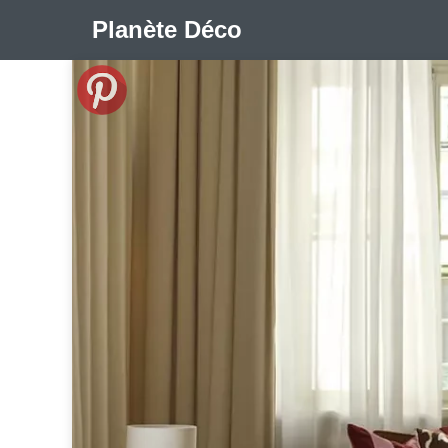
Planète Déco
🛍︎ Shop Planète Déco
ℹ︎ À propos
Appartement Design
Cabanes
Decoration Noël
Méli-Mélo Suédois
Publi Reportage
Tendance
I
Maison Appartement Écologique
Maison Container/con
Question De Style
Renovation
Revue De Week En