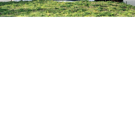
Petite Surface
Piscine
Question De Style
Renovation
Revue De Week End
Tiny House