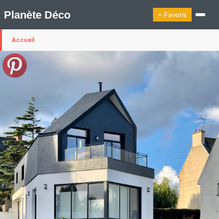
Planète Déco
+ Favoris
Accueil
🔍︎ Rechercher
🛍︎ Shop Planète Déco
ℹ︎ À propos
Appartement Design
Cabanes
Decoration Noël
Design Suédois En Quelques Photos
Idées Déco En 10 Photos
La Semaine Décoration Et Design
Maison En Ville
Méli-Mélo Suédois
Publi Reportage
Tendance
Interieurs Scandinaves
La Décoration Selon Votre Signe Astrologique
Les Trouvailles Déco Du Jour
Loft
Maison Appartement Écologique
Maison Container/container House
Maison D'hôtes
Maison Et Appartement Vintage
On Décode La Déco