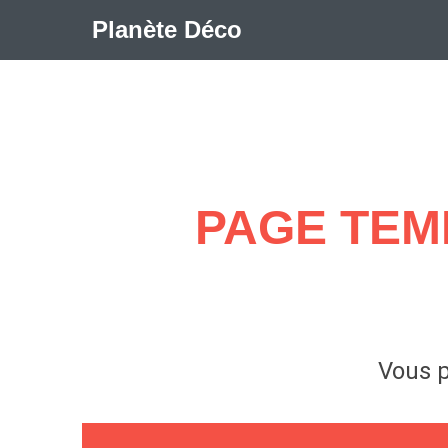
Planète Déco
🛍︎ Shop Planète Déco
ℹ︎ À propos
Appartement Design
Cabanes
Decoration Noël
PAGE TEM
Méli-Mélo Suédois
Publi Reportage
Tendance
I
Maison Appartement Écologique
Maison Container/con
Question De Style
Renovation
Revue De Week En
Vous p