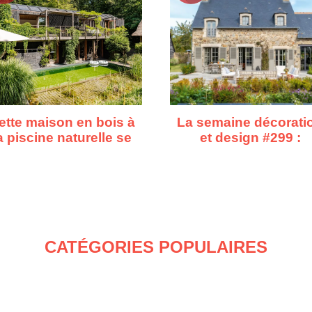
ette maison en bois à
La semaine décorati
a piscine naturelle se
et design #299 :
fond dans la forêt
d'Asnières à Cape
Town, dix repérage
déco
CATÉGORIES POPULAIRES