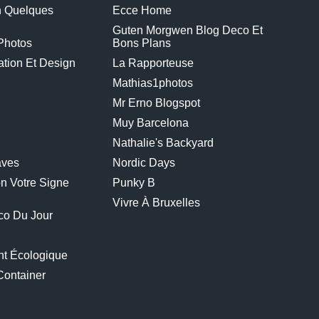
n Quelques
Ecce Home
Guten Morgwen Blog Deco Et
Photos
Bons Plans
tion Et Design
La Rapporteuse
Mathias1photos
Mr Erno Blogspot
Muy Barcelona
Nathalie's Backyard
aves
Nordic Days
n Votre Signe
Punky B
Vivre À Bruxelles
co Du Jour
t Écologique
container