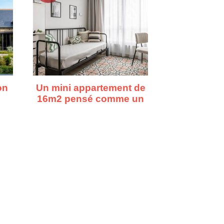
on
Un mini appartement de
16m2 pensé comme un
vrai premier chez-soi
s