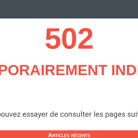
502
Design Suédois En Quelques Photos
Idées Déco En 10 Photos
La Se
PORAIREMENT IND
nterieurs Scandinaves
La Décoration Selon Votre Signe Astrologique
L
tainer House
Maison D'hôtes
Maison Et Appartement Vintage
On 
d
Tiny House
ouvez essayer de consulter les pages su
Articles récents