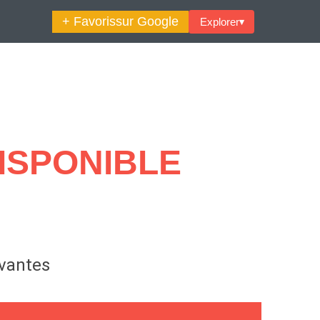
+ Favoris
sur Google
Explorer
▾
🔍︎ Rechercher
maine Décoration Et Design
Maison En Ville
ISPONIBLE
es Trouvailles Déco Du Jour
Loft
Décode La Déco
Petite Surface
Piscine
ivantes