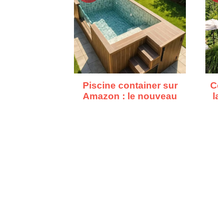
Piscine container sur
C
Amazon : le nouveau
l
bassin à moins de 10
000€