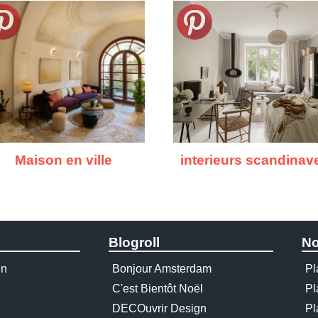
Maison en ville
interieurs scandinav
Blogroll
No
gn
Bonjour Amsterdam
Pl
C'est Bientôt Noël
Pl
DECOuvrir Design
Pl