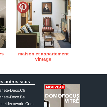
es
maison et appartement
vintage
s autres sites
anete-Deco.ch
anete-Deco.be
anetdecoworld.com