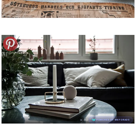
×
AD
POWERED BY WEFORADS