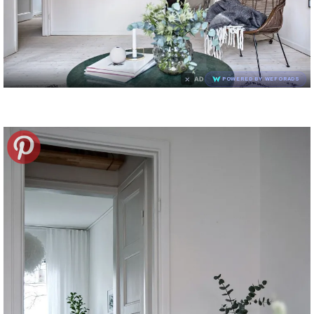
×
AD
POWERED BY WEFORADS