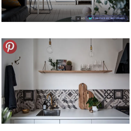
×
AD
POWERED BY WEFORADS