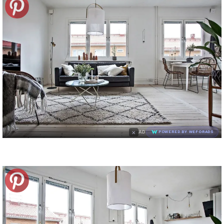
×
AD
POWERED BY WEFORADS