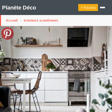
Planète Déco
+ Favoris
Accueil
interieurs scandinaves
›
🔍︎ Rechercher
🛍︎ Shop Planète Déco
ℹ︎ À propos
Appartement Design
Cabanes
Decoration Noël
Design Suédois En Quelques Photos
Idées Déco En 10 Photos
La Semaine Décoration Et Design
Maison En Ville
Méli-Mélo Suédois
Publi Reportage
Tendance
Interieurs Scandinaves
La Décoration Selon Votre Signe Astrologique
Les Trouvailles Déco Du Jour
Loft
Maison Appartement Écologique
Maison Container/container House
Maison D'hôtes
Maison Et Appartement Vintage
On Décode La Déco