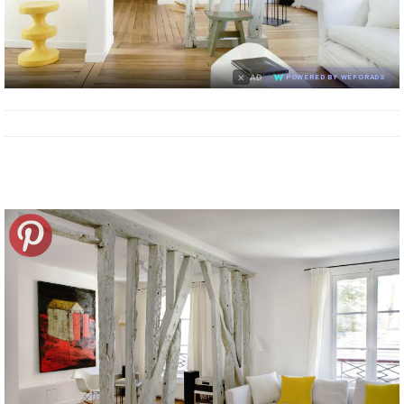
×
AD
POWERED BY WEFORADS