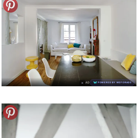
×
AD
POWERED BY WEFORADS