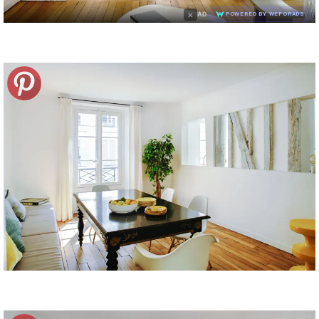
×
AD
POWERED BY WEFORADS