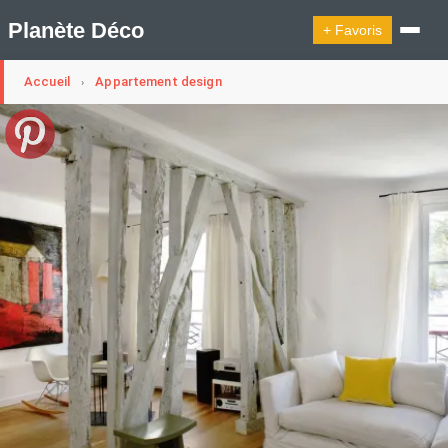
Planète Déco
+ Favoris
Accueil
Appartement design
›
🔍︎ Rechercher
🛍︎ Shop Planète Déco
ℹ︎ À propos
Appartement Design
Cabanes
Decoration Noël
Design Suédois En Quelques Photos
Idées Déco En 10 Photos
La Semaine Décoration Et Design
Maison En Ville
Méli-Mélo Suédois
Publi Reportage
Tendance
Interieurs Scandinaves
La Décoration Selon Votre Signe Astrologique
Les Trouvailles Déco Du Jour
Loft
Maison Appartement Écologique
Maison Container/container House
Maison D'hôtes
Maison Et Appartement Vintage
On Décode La Déco