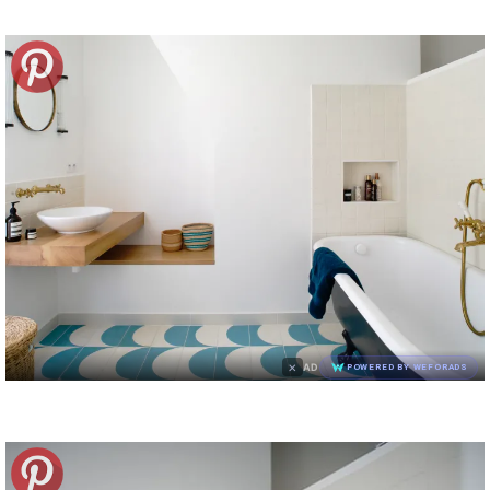
×
AD
POWERED BY WEFORADS