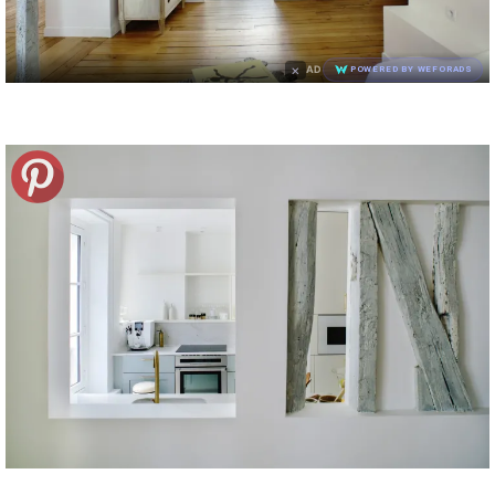
×
AD
POWERED BY WEFORADS