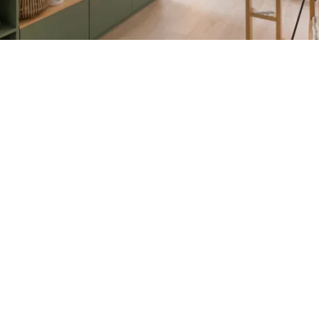
Petite Surface
Piscine
Question De Style
Renovation
Revue De Week End
Tiny House