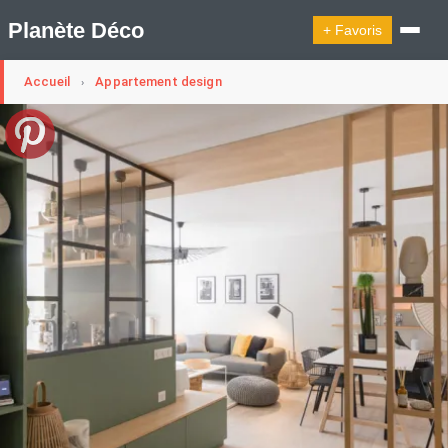
Planète Déco
+ Favoris
Accueil
Appartement design
›
🔍︎ Rechercher
🛍︎ Shop Planète Déco
ℹ︎ À propos
Appartement Design
Cabanes
Decoration Noël
Design Suédois En Quelques Photos
Idées Déco En 10 Photos
La Semaine Décoration Et Design
Maison En Ville
Méli-Mélo Suédois
Publi Reportage
Tendance
Interieurs Scandinaves
La Décoration Selon Votre Signe Astrologique
Les Trouvailles Déco Du Jour
Loft
Maison Appartement Écologique
Maison Container/container House
Maison D'hôtes
Maison Et Appartement Vintage
On Décode La Déco