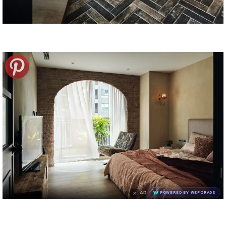
×
AD
POWERED BY WEFORADS