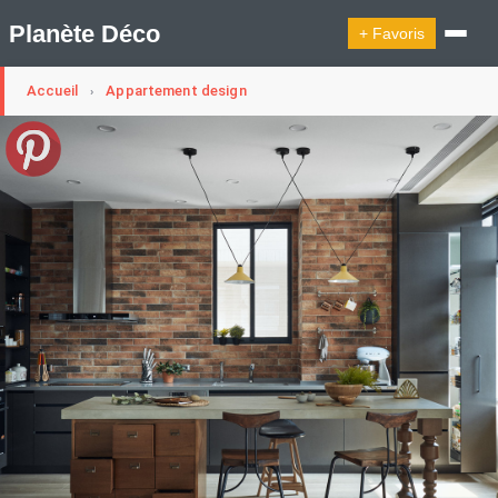
Planète Déco
+ Favoris
Accueil
Appartement design
›
🔍︎ Rechercher
🛍︎ Shop Planète Déco
ℹ︎ À propos
Appartement Design
Cabanes
Decoration Noël
Design Suédois En Quelques Photos
Idées Déco En 10 Photos
La Semaine Décoration Et Design
Maison En Ville
Méli-Mélo Suédois
Publi Reportage
Tendance
Interieurs Scandinaves
La Décoration Selon Votre Signe Astrologique
Les Trouvailles Déco Du Jour
Loft
Maison Appartement Écologique
Maison Container/container House
Maison D'hôtes
Maison Et Appartement Vintage
On Décode La Déco