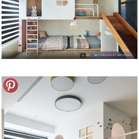
×
AD
POWERED BY WEFORADS