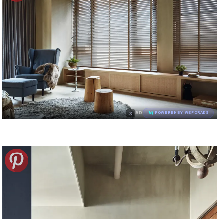
×
AD
POWERED BY WEFORADS