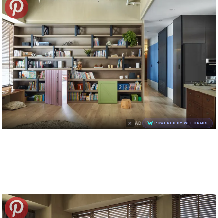
×
AD
POWERED BY WEFORADS