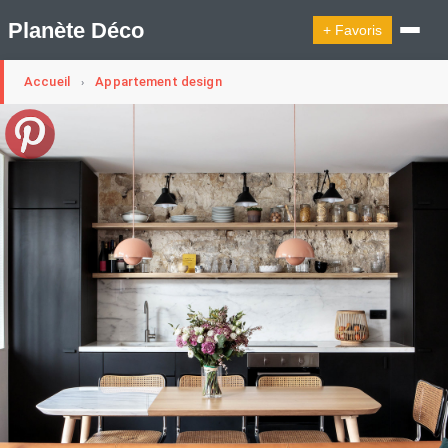
Planète Déco
+ Favoris
Accueil
Appartement design
›
🔍︎ Rechercher
🛍︎ Shop Planète Déco
ℹ︎ À propos
Appartement Design
Cabanes
Decoration Noël
Design Suédois En Quelques Photos
Idées Déco En 10 Photos
La Semaine Décoration Et Design
Maison En Ville
Méli-Mélo Suédois
Publi Reportage
Tendance
Interieurs Scandinaves
La Décoration Selon Votre Signe Astrologique
Les Trouvailles Déco Du Jour
Loft
Maison Appartement Écologique
Maison Container/container House
Maison D'hôtes
Maison Et Appartement Vintage
On Décode La Déco