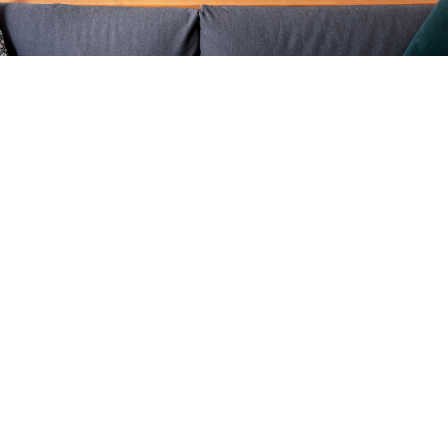
Petite Surface
Piscine
Question De Style
Renovation
Revue De Week End
Tiny House