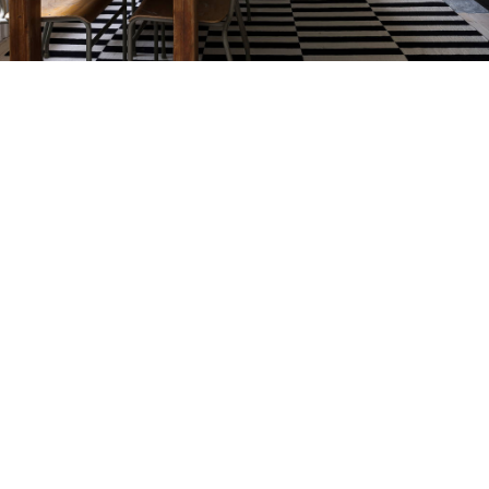
Petite Surface
Piscine
Question De Style
Renovation
Revue De Week End
Tiny House