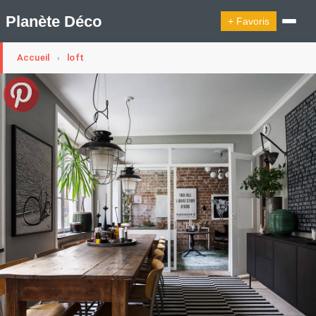
Planète Déco
+ Favoris
Accueil
loft
›
🔍︎ Rechercher
🛍︎ Shop Planète Déco
ℹ︎ À propos
Appartement Design
Cabanes
Decoration Noël
Design Suédois En Quelques Photos
Idées Déco En 10 Photos
La Semaine Décoration Et Design
Maison En Ville
Méli-Mélo Suédois
Publi Reportage
Tendance
Interieurs Scandinaves
La Décoration Selon Votre Signe Astrologique
Les Trouvailles Déco Du Jour
Loft
Maison Appartement Écologique
Maison Container/container House
Maison D'hôtes
Maison Et Appartement Vintage
On Décode La Déco