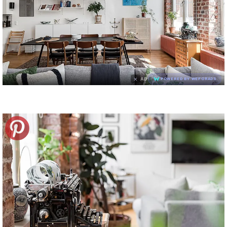
×
AD
POWERED BY WEFORADS