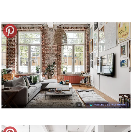
×
AD
POWERED BY WEFORADS