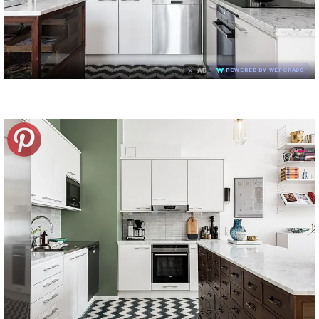
×
AD
POWERED BY WEFORADS