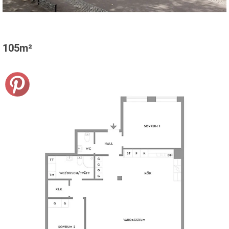
105m²