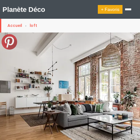
Planète Déco
+ Favoris
Accueil
loft
›
🔍︎ Rechercher
🛍︎ Shop Planète Déco
ℹ︎ À propos
Appartement Design
Cabanes
Decoration Noël
Design Suédois En Quelques Photos
Idées Déco En 10 Photos
La Semaine Décoration Et Design
Maison En Ville
Méli-Mélo Suédois
Publi Reportage
Tendance
Interieurs Scandinaves
La Décoration Selon Votre Signe Astrologique
Les Trouvailles Déco Du Jour
Loft
Maison Appartement Écologique
Maison Container/container House
Maison D'hôtes
Maison Et Appartement Vintage
On Décode La Déco