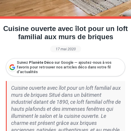
Petite Surface
Piscine
Question De Style
Renovation
Revue De Week End
Tiny House
Cuisine ouverte avec îlot pour un loft
familial aux murs de briques
17 mai 2020
Suivez
Planète Déco
sur Google — ajoutez-nous à vos
favoris pour retrouver nos articles déco dans votre fil
d'actualités
Cuisine ouverte avec îlot pour un loft familial aux
murs de briques Situé dans un bâtiment
industriel datant de 1890, ce loft familial offre de
hauts plafonds et des immenses fenêtres qui
illuminent le salon et la cuisine ouverte. Le
charme est présent grâce aux briques
anciennes, patinées, authentiques, et au meuble