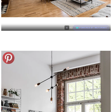
×
AD
POWERED BY WEFORADS