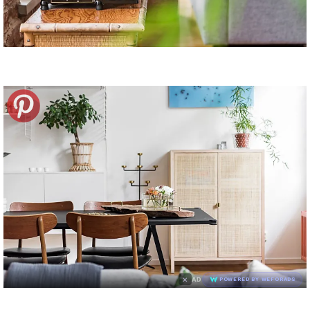
×
AD
POWERED BY WEFORADS