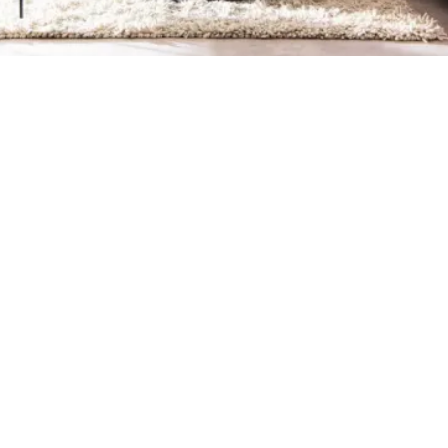
Petite Surface
Piscine
Question De Style
Renovation
Revue De Week End
Tiny House