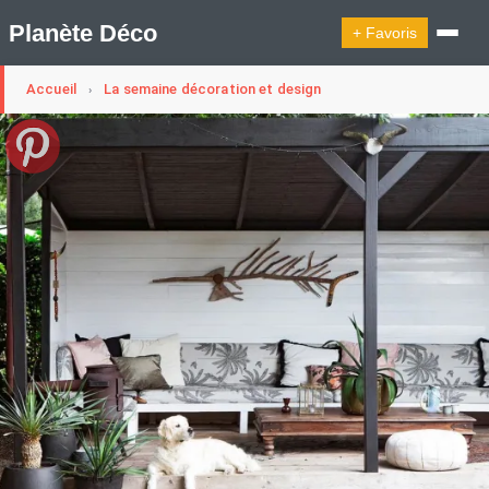
Planète Déco
+ Favoris
Accueil
La semaine décoration et design
›
🔍︎ Rechercher
🛍︎ Shop Planète Déco
ℹ︎ À propos
Appartement Design
Cabanes
Decoration Noël
Design Suédois En Quelques Photos
Idées Déco En 10 Photos
La Semaine Décoration Et Design
Maison En Ville
Méli-Mélo Suédois
Publi Reportage
Tendance
Interieurs Scandinaves
La Décoration Selon Votre Signe Astrologique
Les Trouvailles Déco Du Jour
Loft
Maison Appartement Écologique
Maison Container/container House
Maison D'hôtes
Maison Et Appartement Vintage
On Décode La Déco