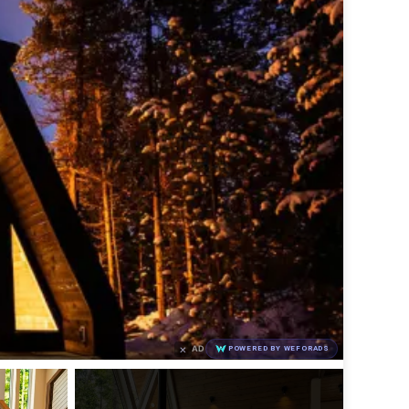
×
AD
POWERED BY WEFORADS