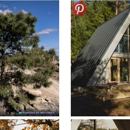
×
AD
POWERED BY WEFORADS