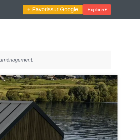
+ Favoris
sur Google
Explorer
▾
🔍︎ Rechercher
 d’aménagement.
maine Décoration Et Design
Maison En Ville
es Trouvailles Déco Du Jour
Loft
Décode La Déco
Petite Surface
Piscine