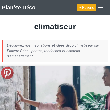
Planète Déco
+ Favoris
🔍︎ Rechercher
climatiseur
🛍︎ Shop Planète Déco
ℹ︎ À propos
Découvrez nos inspirations et idées déco climatiseur sur
Appartement Design
Cabanes
Decoration Noël
Planète Déco : photos, tendances et conseils
Design Suédois En Quelques Photos
d’aménagement.
Idées Déco En 10 Photos
La Semaine Décoration Et Design
Maison En Ville
Méli-Mélo Suédois
Publi Reportage
Tendance
Interieurs Scandinaves
La Décoration Selon Votre Signe Astrologique
Les Trouvailles Déco Du Jour
Loft
Maison Appartement Écologique
Maison Container/container House
Maison D'hôtes
Maison Et Appartement Vintage
On Décode La Déco