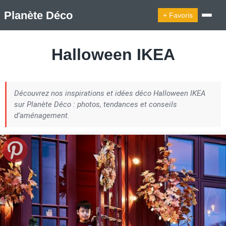
Planète Déco
+ Favoris
🔍︎ Rechercher
Halloween IKEA
🛍︎ Shop Planète Déco
ℹ︎ À propos
Découvrez nos inspirations et idées déco Halloween IKEA
Appartement Design
Cabanes
Decoration Noël
sur Planète Déco : photos, tendances et conseils
Design Suédois En Quelques Photos
d’aménagement.
Idées Déco En 10 Photos
La Semaine Décoration Et Design
Maison En Ville
Méli-Mélo Suédois
Publi Reportage
Tendance
Interieurs Scandinaves
La Décoration Selon Votre Signe Astrologique
Les Trouvailles Déco Du Jour
Loft
Maison Appartement Écologique
Maison Container/container House
Maison D'hôtes
Maison Et Appartement Vintage
On Décode La Déco