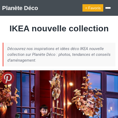
Planète Déco
+ Favoris
🔍︎ Rechercher
IKEA nouvelle collection
🛍︎ Shop Planète Déco
ℹ︎ À propos
Découvrez nos inspirations et idées déco IKEA nouvelle
Appartement Design
Cabanes
Decoration Noël
collection sur Planète Déco : photos, tendances et conseils
Design Suédois En Quelques Photos
d’aménagement.
Idées Déco En 10 Photos
La Semaine Décoration Et Design
Maison En Ville
Méli-Mélo Suédois
Publi Reportage
Tendance
Interieurs Scandinaves
La Décoration Selon Votre Signe Astrologique
Les Trouvailles Déco Du Jour
Loft
Maison Appartement Écologique
Maison Container/container House
Maison D'hôtes
Maison Et Appartement Vintage
On Décode La Déco