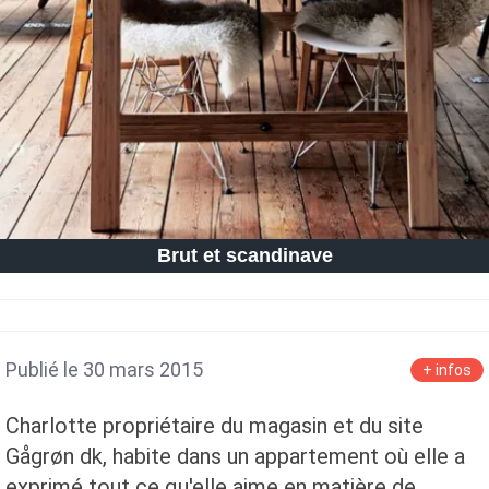
Petite Surface
Piscine
Question De Style
Renovation
Revue De Week End
Tiny House
Brut et scandinave
Publié le 30 mars 2015
+ infos
Charlotte propriétaire du magasin et du site
Gågrøn dk, habite dans un appartement où elle a
exprimé tout ce qu'elle aime en matière de