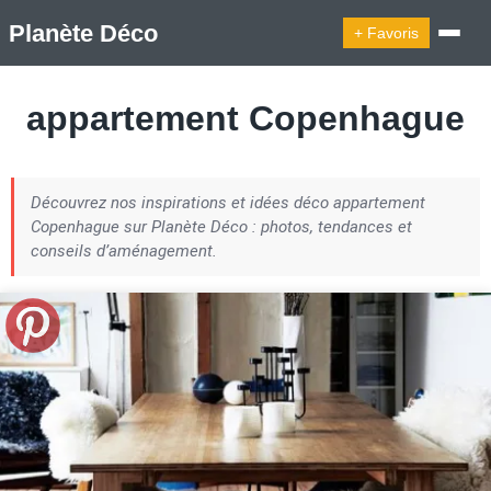
Planète Déco
+ Favoris
🔍︎ Rechercher
appartement Copenhague
🛍︎ Shop Planète Déco
ℹ︎ À propos
Découvrez nos inspirations et idées déco appartement
Appartement Design
Cabanes
Decoration Noël
Copenhague sur Planète Déco : photos, tendances et
Design Suédois En Quelques Photos
conseils d’aménagement.
Idées Déco En 10 Photos
La Semaine Décoration Et Design
Maison En Ville
Méli-Mélo Suédois
Publi Reportage
Tendance
Interieurs Scandinaves
La Décoration Selon Votre Signe Astrologique
Les Trouvailles Déco Du Jour
Loft
Maison Appartement Écologique
Maison Container/container House
Maison D'hôtes
Maison Et Appartement Vintage
On Décode La Déco