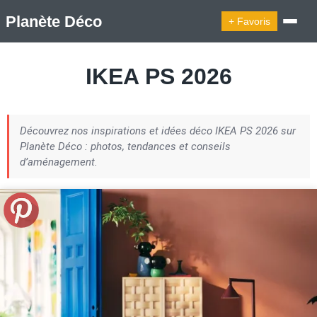
Planète Déco
+ Favoris
🔍︎ Rechercher
IKEA PS 2026
🛍︎ Shop Planète Déco
ℹ︎ À propos
Découvrez nos inspirations et idées déco IKEA PS 2026 sur
Appartement Design
Cabanes
Decoration Noël
Planète Déco : photos, tendances et conseils
Design Suédois En Quelques Photos
d’aménagement.
Idées Déco En 10 Photos
La Semaine Décoration Et Design
Maison En Ville
Méli-Mélo Suédois
Publi Reportage
Tendance
Interieurs Scandinaves
La Décoration Selon Votre Signe Astrologique
Les Trouvailles Déco Du Jour
Loft
Maison Appartement Écologique
Maison Container/container House
Maison D'hôtes
Maison Et Appartement Vintage
On Décode La Déco