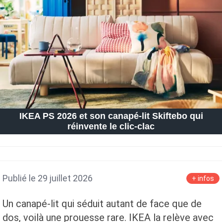
Petite Surface
Piscine
Question De Style
Renovation
Revue De Week End
Tiny House
IKEA PS 2026 et son canapé-lit Skiftebo qui
réinvente le clic-clac
Publié le 29 juillet 2026
+ infos
Un canapé-lit qui séduit autant de face que de
dos, voilà une prouesse rare. IKEA la relève avec