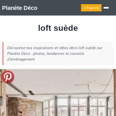
Planète Déco
+ Favoris
🔍︎ Rechercher
loft suède
🛍︎ Shop Planète Déco
ℹ︎ À propos
Découvrez nos inspirations et idées déco loft suède sur
Appartement Design
Cabanes
Decoration Noël
Planète Déco : photos, tendances et conseils
Design Suédois En Quelques Photos
d’aménagement.
Idées Déco En 10 Photos
La Semaine Décoration Et Design
Maison En Ville
Méli-Mélo Suédois
Publi Reportage
Tendance
Interieurs Scandinaves
La Décoration Selon Votre Signe Astrologique
Les Trouvailles Déco Du Jour
Loft
Maison Appartement Écologique
Maison Container/container House
Maison D'hôtes
Maison Et Appartement Vintage
On Décode La Déco